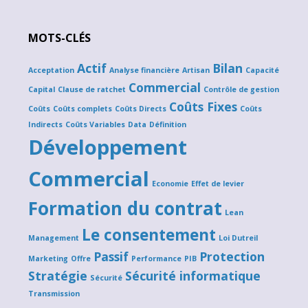
MOTS-CLÉS
Actif
Bilan
Acceptation
Analyse financière
Artisan
Capacité
Commercial
Capital
Clause de ratchet
Contrôle de gestion
Coûts Fixes
Coûts
Coûts complets
Coûts Directs
Coûts
Indirects
Coûts Variables
Data
Définition
Développement
Commercial
Economie
Effet de levier
Formation du contrat
Lean
Le consentement
Management
Loi Dutreil
Passif
Protection
Marketing
Offre
Performance
PIB
Stratégie
Sécurité informatique
Sécurité
Transmission