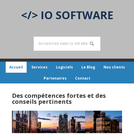
</> IO SOFTWARE
Accueil
Services
Logiciels
Le Blog
Nos clients
Partenaires
Contact
Des compétences fortes et des
conseils pertinents