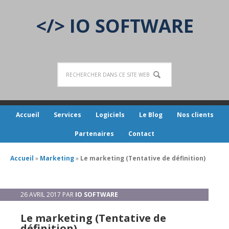
</> IO SOFTWARE
Accueil
Services
Logiciels
Le Blog
Nos clients
Partenaires
Contact
Accueil
»
Marketing
»
Le marketing (Tentative de définition)
26 AVRIL 2017
PAR
IO SOFTWARE
Le marketing (Tentative de
définition)